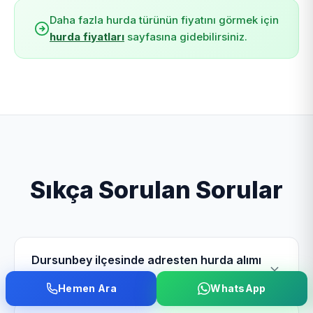
Daha fazla hurda türünün fiyatını görmek için
hurda fiyatları
sayfasına gidebilirsiniz.
Sıkça Sorulan Sorular
Dursunbey ilçesinde adresten hurda alımı
yapıyor musunuz?
Hemen Ara
WhatsApp
Evet, Dursunbey Hurdacı olarak Dursunbey ilçesinde