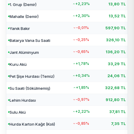
+2,23%
13,80 TL
1. Grup (Demir)
+2,30%
13,52 TL
Mahalle (Demir)
-0,01%
597,90 TL
Yanık Bakır
-0,25%
326,10 TL
Batarya Vana Su Saati
-0,65%
136,20 TL
Jant Alüminyum
+1,78%
33,29 TL
Kuru Akü
+0,34%
24,06 TL
Pet Şişe Hurdası (Temiz)
+1,85%
322,68 TL
Su Saati (Sökülmemiş)
-0,97%
912,80 TL
Lehim Hurdası
+2,22%
37,81 TL
Sulu Akü
-0,85%
7,35 TL
Hurda Karton Kağıt (Koli)