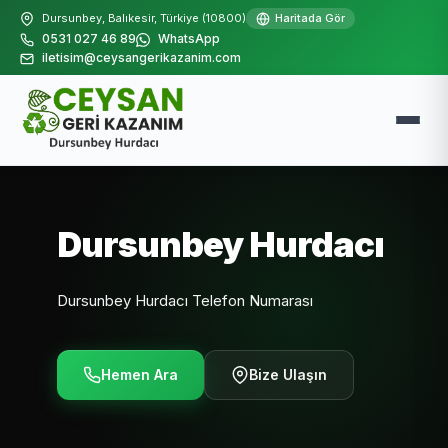
Dursunbey, Balıkesir, Türkiye (10800)
Haritada Gör
0531 027 46 89
WhatsApp
iletisim@ceysangerikazanim.com
Dursunbey Hurdacı
Dursunbey Hurdacı Telefon Numarası
Hemen Ara
Bize Ulaşın