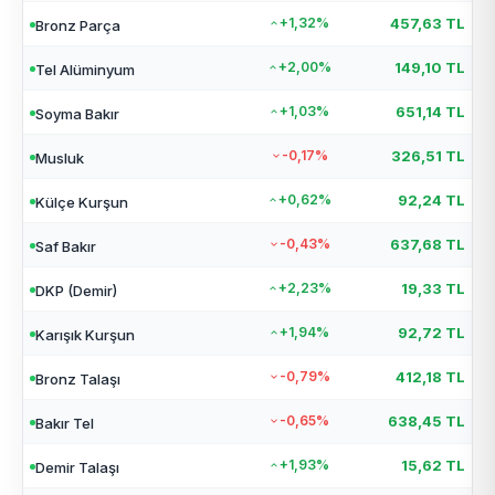
+1,32%
457,63 TL
Bronz Parça
+2,00%
149,10 TL
Tel Alüminyum
+1,03%
651,14 TL
Soyma Bakır
-0,17%
326,51 TL
Musluk
+0,62%
92,24 TL
Külçe Kurşun
-0,43%
637,68 TL
Saf Bakır
+2,23%
19,33 TL
DKP (Demir)
+1,94%
92,72 TL
Karışık Kurşun
-0,79%
412,18 TL
Bronz Talaşı
-0,65%
638,45 TL
Bakır Tel
+1,93%
15,62 TL
Demir Talaşı