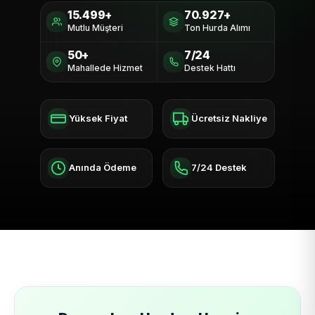
15.499+
70.927+
Mutlu Müşteri
Ton Hurda Alımı
50+
7/24
Mahallede Hizmet
Destek Hattı
Yüksek Fiyat
Ücretsiz Nakliye
Anında Ödeme
7/24 Destek