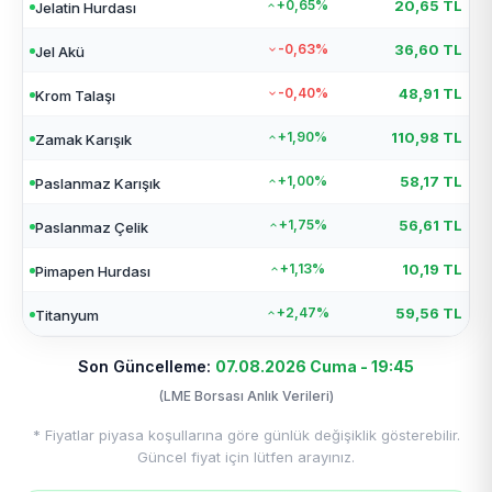
+0,65%
20,65 TL
Jelatin Hurdası
-0,63%
36,60 TL
Jel Akü
-0,40%
48,91 TL
Krom Talaşı
+1,90%
110,98 TL
Zamak Karışık
+1,00%
58,17 TL
Paslanmaz Karışık
+1,75%
56,61 TL
Paslanmaz Çelik
+1,13%
10,19 TL
Pimapen Hurdası
+2,47%
59,56 TL
Titanyum
Son Güncelleme:
07.08.2026 Cuma - 19:45
(LME Borsası Anlık Verileri)
* Fiyatlar piyasa koşullarına göre günlük değişiklik gösterebilir.
Güncel fiyat için lütfen arayınız.