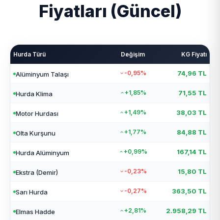
Fiyatları (Güncel)
Hurda Türü
Değişim
KG Fiyatı
-0,95%
74,96 TL
Alüminyum Talaşı
+1,85%
71,55 TL
Hurda Klima
+1,49%
38,03 TL
Motor Hurdası
+1,77%
84,88 TL
Olta Kurşunu
+0,99%
167,14 TL
Hurda Alüminyum
-0,23%
15,80 TL
Ekstra (Demir)
-0,27%
363,50 TL
Sarı Hurda
+2,81%
2.958,29 TL
Elmas Hadde